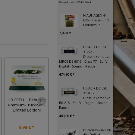
Grundpreis:
1,00 € / Stück
N AUHAGEN 44
626 - Kreuz- und
Lattenzaun
7,99 € *
H0 AC + DC ESU
31278 -
Diesellokomotive
MRCE DE 6616 - Class 77 - Ep. VI -
Digital - Sound - Rauch
474,90 € *
H0 AC + DC ESU
31015 -
TT DC TILLIG -
Diesellokomotive
H0 GRELL. - Bitburger
1:43 - HELLER
Flachwagen
BR 218 - Ep. IV - Digital - Sound -
Premium-Truck-Set -
HUMBROL 80172 -
Container - MODE
Rauch
Limited Edition!
PORSCHE 928
WITH PROFILE - 
489,90 € *
9,99 € *
19,90 € *
9,99 € *
H0 WIKING 022 06
40 - Polizei -