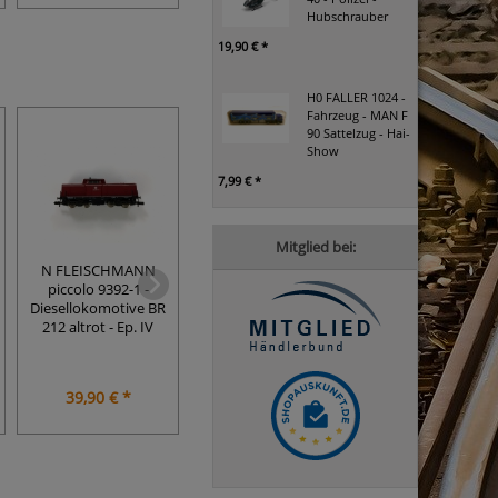
Hubschrauber
19,90 € *
H0 FALLER 1024 -
Fahrzeug - MAN F
90 Sattelzug - Hai-
Show
7,99 € *
Mitglied bei:
H0 FLEISCHMAN
N FLEISCHMANN
Leitfaden für den
6101 - Gerades Gle
piccolo 9392-1 -
Dampflokomotivdienst
200 mm / (Qualität
Diesellokomotive BR
von Leopold
- mit
212 altrot - Ep. IV
Niederstraßer - 1941
Gebrauchsspure
39,90 € *
29,90 € *
2,59 € *