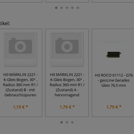
ikel:
H0 MÄRKLIN 2221 -
H0 MÄRKLIN 2221 -
H0 ROCO 61112 - G76
K-Gleis Bogen, 30° ,
K-Gleis Bogen, 30° ,
- geoLine Gerades
Radius 360 mm R1 /
Radius 360 mm R1 /
Gleis 76,5 mm
(Zustand) B - mit
(Zustand) A -
Gebrauchsspuren
hervorragend
1,19 € *
1,79 € *
1,79 € *