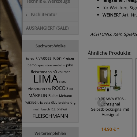
langsamer, realg
Technik & Werkzeuge
für Weichen, Si
›
Fachliteratur
WEINERT
Art. Nr
AUSRANGIERT (SALE)
ACHTUNG: Kein Spielzeu
Suchwort-Wolke
Ähnliche Produkte:
Kibri
Preiser
RIVAROSSI
herpa
piko
bemo
kpev
strassenbahn
fleischmann h0
vollmer
LIMA
signal
ROCO
Sbb
viessmann
esu
MÄRKLIN
Faller
Mehano
H0 BRAWA 8706 -
trix
öbb
drg
WIKING
pola
brekina
Lichtsignal
brawa
Selbstblocksignal mit
ICE
noch
busch
Vorsignal
FLEISCHMANN
14,90 € *
Weiterempfehlen