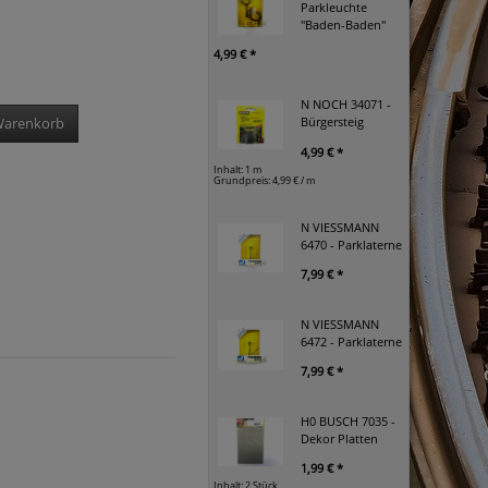
Parkleuchte
"Baden-Baden"
4,99 € *
N NOCH 34071 -
Bürgersteig
Warenkorb
4,99 € *
Inhalt: 1 m
Grundpreis:
4,99 € / m
N VIESSMANN
6470 - Parklaterne
7,99 € *
N VIESSMANN
6472 - Parklaterne
7,99 € *
H0 BUSCH 7035 -
Dekor Platten
1,99 € *
Inhalt: 2 Stück