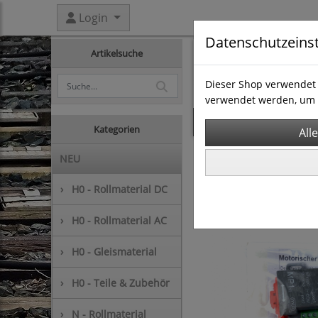
Login
Datenschutzeins
Artikelsuche
Dieser Shop verwendet 
verwendet werden, um 
Startseite
Kategor
Kategorien
H0 - Teile & Zubehör
NEU
›
H0 - Rollmaterial DC
›
H0 - Rollmaterial AC
›
H0 - Gleismaterial
›
H0 - Teile & Zubehör
›
N - Rollmaterial