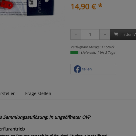
14,90 € *
in den 
Verfügbare Menge: 17 Stück
Lieferzeit: 1 bis 3 Tage
teilen
rsteller
Frage stellen
us Sammlungsauflösung, in ungeöffneter OVP
rflurantrieb