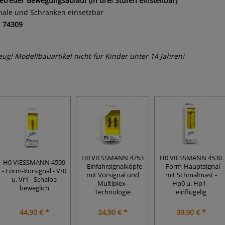
etreuer Bewegungsablauf (in drei Stufen einstellbar)
gnale und Schranken einsetzbar
.
74309
g! Modellbauartikel nicht für Kinder unter 14 Jahren!
H0 VIESSMANN 4753
H0 VIESSMANN 4530
H0 VIESSMANN 4509
- Einfahrsignalköpfe
- Form-Hauptsignal
- Form-Vorsignal - Vr0
mit Vorsignal und
mit Schmalmast -
u. Vr1 - Scheibe
Multiplex-
Hp0 u. Hp1 -
beweglich
Technologie
einflügelig
44,90 € *
24,90 € *
39,90 € *