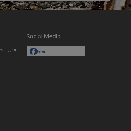
Social Media
MwSt. gem.
teilen