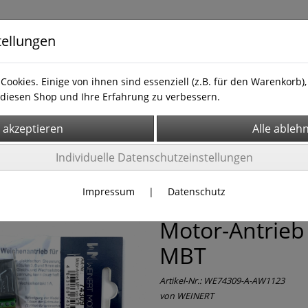
tellungen
Cookies. Einige von ihnen sind essenziell (z.B. für den Warenkorb
diesen Shop und Ihre Erfahrung zu verbessern.
ie Schnellwahl
Neu im Sortiment
Newsletter
Definit
Signale
Individuelle Datenschutzeinstellungen
Impressum
|
Datenschutz
H0 WEINERT 7
Motor-Antrieb
MBT
Artikel-Nr.:
WE74309-A-AW1123
von
WEINERT