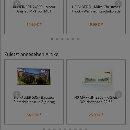
H0 WEINERT 74309 - Motor-
H0 ALBEDO - Milka Christmas
Antrieb MP1 von MBT
Truck - Weihnachtsschokolade
14,90 € *
9,99 € *
Zuletzt angesehen Artikel:
H0 FALLER 535 - Bausatz
H0 MÄRKLIN 2266 - K-Gleis
Bietschtalbrücke 2-gleisig
Weichenpaar, 22,5°
64,90 € *
25,90 € *