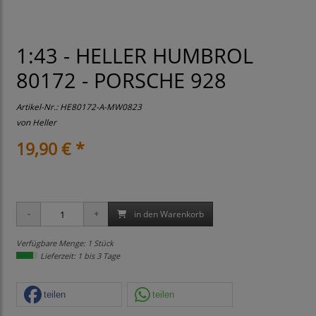
1:43 - HELLER HUMBROL
80172 - PORSCHE 928
Artikel-Nr.:
HE80172-A-MW0823
von
Heller
19,90 € *
in den Warenkorb
Verfügbare Menge: 1 Stück
Lieferzeit: 1 bis 3 Tage
teilen
teilen