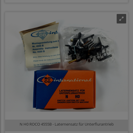
N H0 ROCO 4555B - Laternensatz für Unterflurantrieb