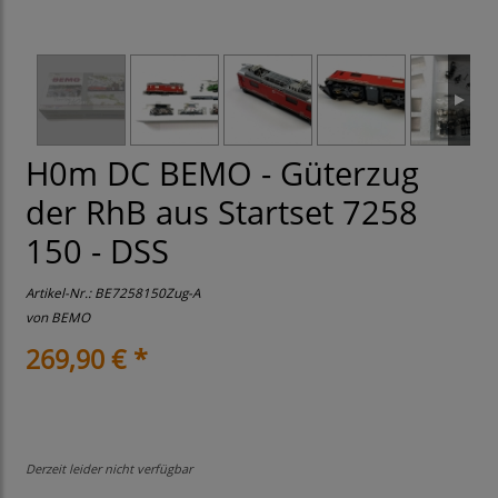
H0m DC BEMO - Güterzug
der RhB aus Startset 7258
150 - DSS
Artikel-Nr.:
BE7258150Zug-A
von
BEMO
269,90 € *
Derzeit leider nicht verfügbar