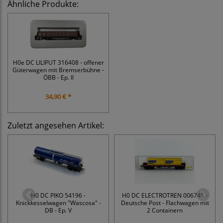
Ähnliche Produkte:
H0e DC LILIPUT 316408 - offener
Güterwagen mit Bremserbühne -
ÖBB - Ep. II
34,90 € *
Zuletzt angesehen Artikel:
H0 DC PIKO 54196 -
H0 DC ELECTROTREN 006745 -
Knickkesselwagen "Wascosa" -
Deutsche Post - Flachwagen mit
DB - Ep. V
2 Containern