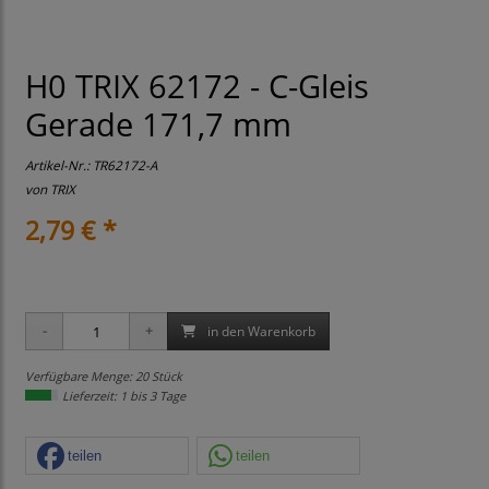
H0 TRIX 62172 - C-Gleis
Gerade 171,7 mm
Artikel-Nr.:
TR62172-A
von
TRIX
2,79 € *
in den Warenkorb
Verfügbare Menge: 20 Stück
Lieferzeit: 1 bis 3 Tage
teilen
teilen