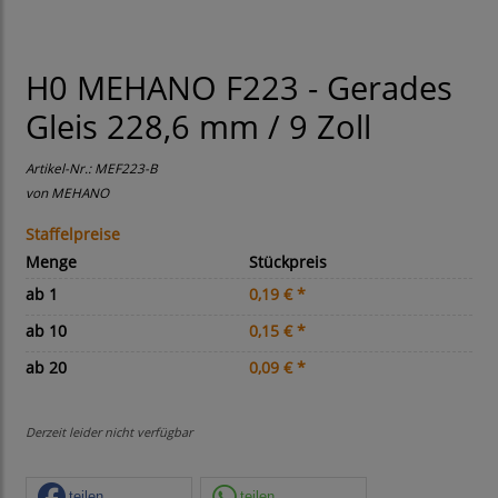
H0 MEHANO F223 - Gerades
Gleis 228,6 mm / 9 Zoll
Artikel-Nr.:
MEF223-B
von
MEHANO
Staffelpreise
Menge
Stückpreis
ab 1
0,19 € *
ab 10
0,15 € *
ab 20
0,09 € *
Derzeit leider nicht verfügbar
teilen
teilen