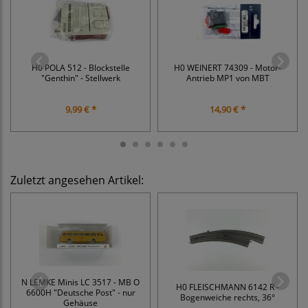
H0 POLA 512 - Blockstelle
H0 WEINERT 74309 - Motor-
"Genthin" - Stellwerk
Antrieb MP1 von MBT
9,99 € *
14,90 € *
Zuletzt angesehen Artikel:
N LEMKE Minis LC 3517 - MB O
H0 FLEISCHMANN 6142 R -
6600H "Deutsche Post" - nur
Bogenweiche rechts, 36°
Gehäuse