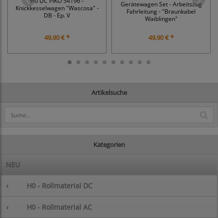
H0 DC PIKO 54196 -
Gerätewagen Set - Arbeitszug
Knickkesselwagen "Wascosa" -
Fahrleitung - "Braunkabel
DB - Ep. V
Waiblingen"
49,90 € *
49,90 € *
Artikelsuche
Kategorien
NEU
›
H0 - Rollmaterial DC
›
H0 - Rollmaterial AC