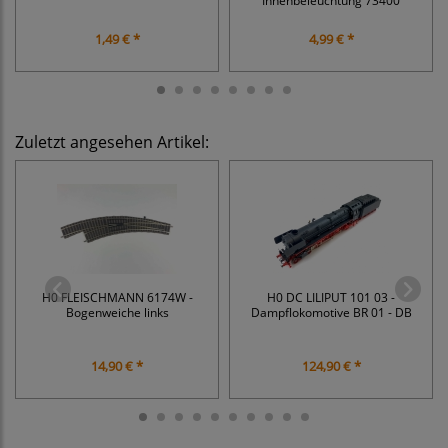
Innenbeleuchtung 73400
1,49 € *
4,99 € *
Zuletzt angesehen Artikel:
H0 FLEISCHMANN 6174W -
H0 DC LILIPUT 101 03 -
Bogenweiche links
Dampflokomotive BR 01 - DB
14,90 € *
124,90 € *