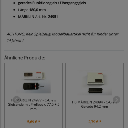
gerades Funktionsgleis / Übergangsgleis
Länge
180,0 mm
MÄRKLIN
Art. Nr.
24951
ACHTUNG: Kein Spielzeug! Modellbauartikel nicht für Kinder unter
14 Jahren!
Ähnliche Produkte:
H0 MÄRKLIN 24977 - C-Gleis
H0 MÄRKLIN 24094 - C-Gleis
Gleisende mit Prellbock, 77,5 + 5
Gerade 94,2 mm
mm
5,69 € *
2,79 € *