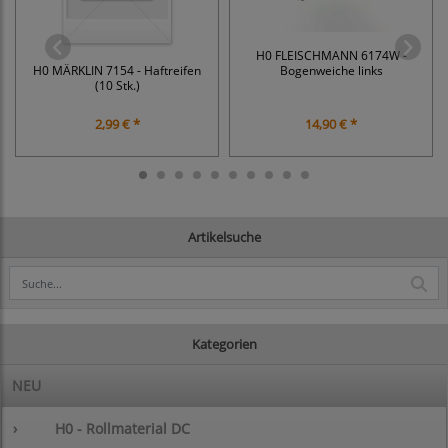
H0 FLEISCHMANN 6174W -
H0 MÄRKLIN 7154 - Haftreifen
Bogenweiche links
(10 Stk.)
2,99 € *
14,90 € *
Artikelsuche
Kategorien
NEU
›
H0 - Rollmaterial DC