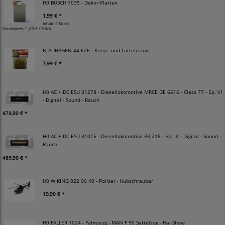
H0 BUSCH 7035 - Dekor Platten
1,99 € *
Inhalt: 2 Stück
Grundpreis:
1,00 € / Stück
N AUHAGEN 44 626 - Kreuz- und Lattenzaun
7,99 € *
H0 AC + DC ESU 31278 - Diesellokomotive MRCE DE 6616 - Class 77 - Ep. VI
- Digital - Sound - Rauch
474,90 € *
H0 AC + DC ESU 31015 - Diesellokomotive BR 218 - Ep. IV - Digital - Sound -
Rauch
489,90 € *
H0 WIKING 022 06 40 - Polizei - Hubschrauber
19,90 € *
H0 FALLER 1024 - Fahrzeug - MAN F 90 Sattelzug - Hai-Show