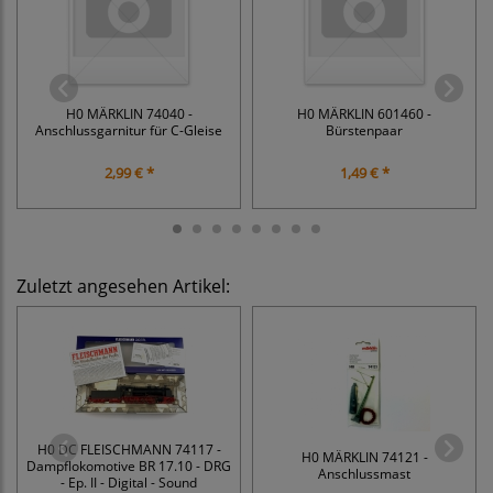
H0 MÄRKLIN 74040 -
H0 MÄRKLIN 601460 -
Anschlussgarnitur für C-Gleise
Bürstenpaar
2,99 € *
1,49 € *
Zuletzt angesehen Artikel:
H0 DC FLEISCHMANN 74117 -
H0 MÄRKLIN 74121 -
Dampflokomotive BR 17.10 - DRG
Anschlussmast
- Ep. II - Digital - Sound