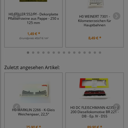
H0 FALLER 552/Pf - Dekorplatte
H0 WEINERT 7301 -
Pflastersteine aus Pappe - 250 x
Kilometerzeichen für
125 mm
Hauptbahnen
1,49 € *
8,49 € *
Grundpreis:
49,67 € / m²
Zuletzt angesehen Artikel:
H0 DC FLEISCHMANN 4235 - V
H0 MÄRKLIN 2266 - K-Gleis
200 Diesellokomotive BR 221 -
Weichenpaar, 22,5°
DB - Ep. IV - DSS
25,90 € *
89,90 € *