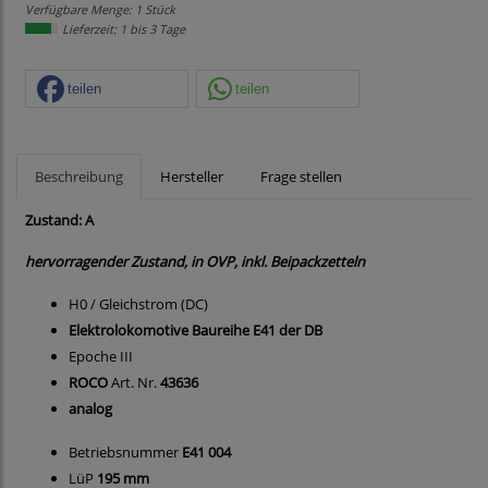
Verfügbare Menge: 1 Stück
Lieferzeit: 1 bis 3 Tage
teilen
teilen
Beschreibung
Hersteller
Frage stellen
Zustand: A
hervorragender Zustand, in OVP, inkl. Beipackzetteln
H0 / Gleichstrom (DC)
Elektrolokomotive Baureihe E41 der DB
Epoche III
ROCO
Art. Nr.
43636
analog
Betriebsnummer
E41 004
LüP
195 mm