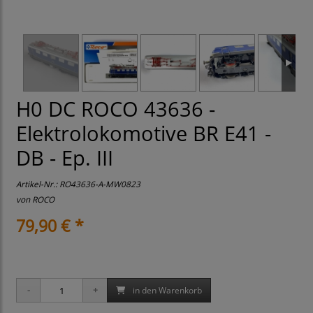
H0 DC ROCO 43636 -
Elektrolokomotive BR E41 -
DB - Ep. III
Artikel-Nr.:
RO43636-A-MW0823
von
ROCO
79,90 € *
in den Warenkorb