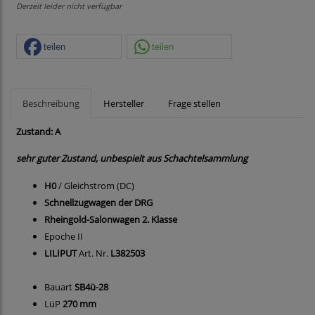
Derzeit leider nicht verfügbar
teilen
teilen
Beschreibung
Hersteller
Frage stellen
Zustand: A
sehr guter Zustand, unbespielt aus Schachtelsammlung
H0
/ Gleichstrom (DC)
Schnellzugwagen der DRG
Rheingold-Salonwagen 2. Klasse
Epoche II
LILIPUT
Art. Nr.
L382503
Bauart
SB4ü-28
LüP
270 mm