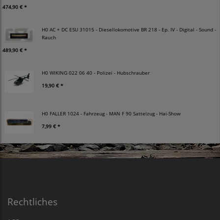
474,90 € *
H0 AC + DC ESU 31015 - Diesellokomotive BR 218 - Ep. IV - Digital - Sound -
Rauch
489,90 € *
H0 WIKING 022 06 40 - Polizei - Hubschrauber
19,90 € *
H0 FALLER 1024 - Fahrzeug - MAN F 90 Sattelzug - Hai-Show
7,99 € *
Rechtliches