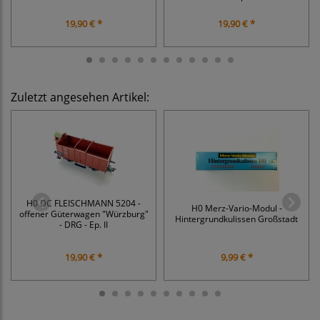
19,90 € *
19,90 € *
Zuletzt angesehen Artikel:
H0 DC FLEISCHMANN 5204 -
H0 Merz-Vario-Modul -
offener Güterwagen "Würzburg"
Hintergrundkulissen Großstadt
- DRG - Ep. II
19,90 € *
9,99 € *