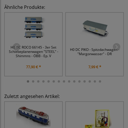
Ähnliche Produkte:
H0 DC ROCO 66145 - 3er Set
H0 DC PIKO - Spitzdachwagen -
Schiebeplanenwagen "STEEL" -
"Margonwasser" - DR
Shimmns - ÖBB - Ep. V
77,90 € *
7,99 € *
Zuletzt angesehen Artikel: