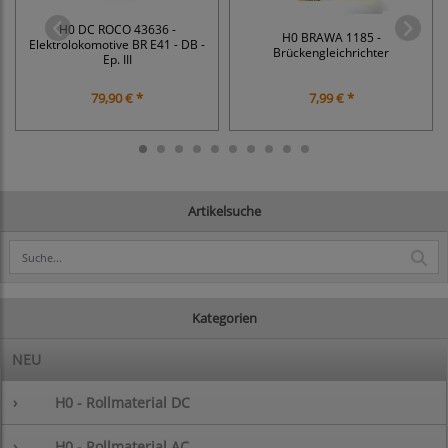
H0 DC ROCO 43636 -
H0 BRAWA 1185 -
Elektrolokomotive BR E41 - DB -
Brückengleichrichter
Ep. III
79,90 € *
7,99 € *
Artikelsuche
Kategorien
NEU
›
H0 - Rollmaterial DC
›
H0 - Rollmaterial AC