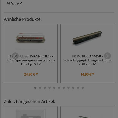
14 Jahren!
Ähnliche Produkte:
H0 DC FLEISCHMANN 5182 K -
H0 DC ROCO 44458 -
IC/EC Speisewagen - Restaurant -
Schnellzuggepäckwagen - Düms
DB - Ep. IV / V
- DB - Ep. IV
24,90 € *
14,90 € *
Zuletzt angesehen Artikel: