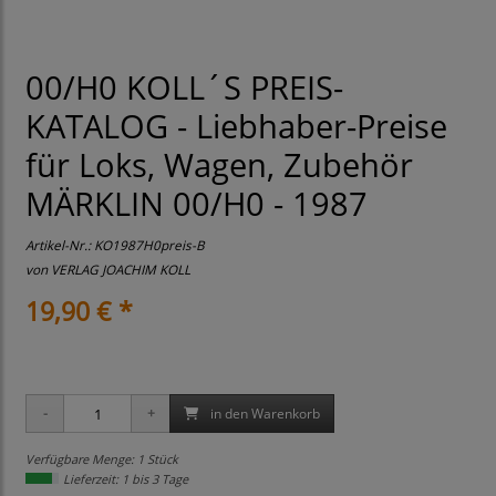
00/H0 KOLL´S PREIS-
KATALOG - Liebhaber-Preise
für Loks, Wagen, Zubehör
MÄRKLIN 00/H0 - 1987
Artikel-Nr.:
KO1987H0preis-B
von
VERLAG JOACHIM KOLL
19,90 € *
in den Warenkorb
Verfügbare Menge: 1 Stück
Lieferzeit: 1 bis 3 Tage