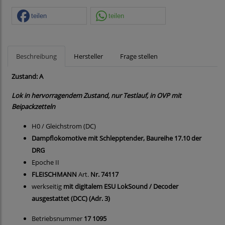
teilen
teilen
Beschreibung
Hersteller
Frage stellen
Zustand: A
Lok in hervorragendem Zustand, nur Testlauf, in OVP mit
Beipackzetteln
H0 / Gleichstrom (DC)
Dampflokomotive mit Schlepptender, Baureihe 17.10 der
DRG
Epoche II
FLEISCHMANN
Art.
Nr. 74117
werkseitig
mit digitalem ESU LokSound / Decoder
ausgestattet (DCC) (Adr. 3)
Betriebsnummer
17 1095