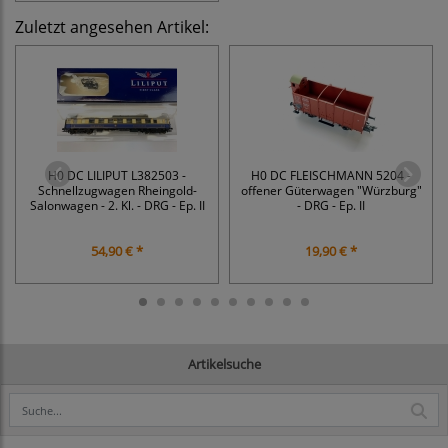
Zuletzt angesehen Artikel:
H0 DC LILIPUT L382503 -
H0 DC FLEISCHMANN 5204 -
Schnellzugwagen Rheingold-
offener Güterwagen "Würzburg"
Salonwagen - 2. Kl. - DRG - Ep. II
- DRG - Ep. II
54,90 € *
19,90 € *
Artikelsuche